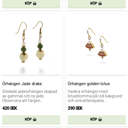
KÖP
KÖP
Örhängen Jade drake
Örhängen golden lotus
Snidade jadeörhängen skapad
Vackra örhängen med
av gammal och ny jade.
lotusblomma på röd bakgrund
Observera att färgen…
och sötvattenspärla.…
420 SEK
290 SEK
KÖP
KÖP