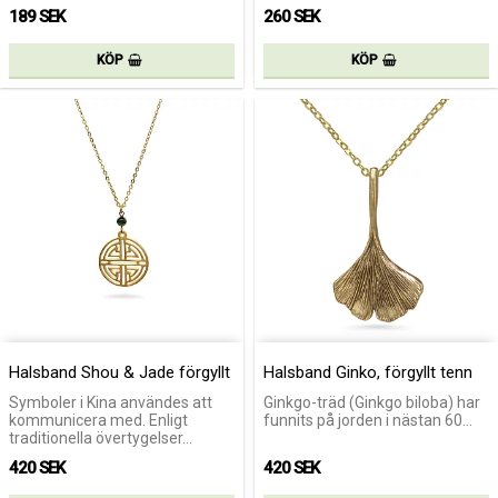
189 SEK
260 SEK
KÖP
KÖP
Halsband Shou & Jade förgyllt
Halsband Ginko, förgyllt tenn
Symboler i Kina användes att
Ginkgo-träd (Ginkgo biloba) har
kommunicera med. Enligt
funnits på jorden i nästan 60…
traditionella övertygelser…
420 SEK
420 SEK