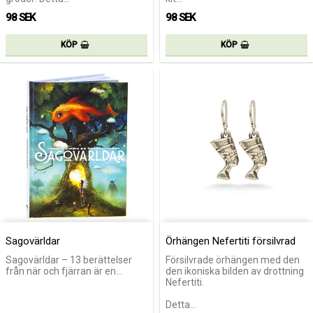
98 SEK
98 SEK
KÖP
KÖP
Sagovärldar
Örhängen Nefertiti försilvrad
Sagovärldar – 13 berättelser
Försilvrade örhängen med den
från när och fjärran är en…
den ikoniska bilden av drottning
Nefertiti.
Detta…