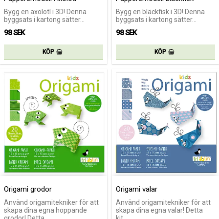
Bygg en axolotl i 3D! Denna
Bygg en bläckfisk i 3D! Denna
byggsats i kartong sätter…
byggsats i kartong sätter…
98 SEK
98 SEK
KÖP
KÖP
Origami grodor
Origami valar
Använd origamitekniker för att
Använd origamitekniker för att
skapa dina egna hoppande
skapa dina egna valar! Detta
grodor! Detta…
kit…