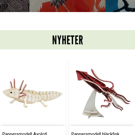
NYHETER
Pappersmodell Axolotl
Pappersmodell bläckfisk